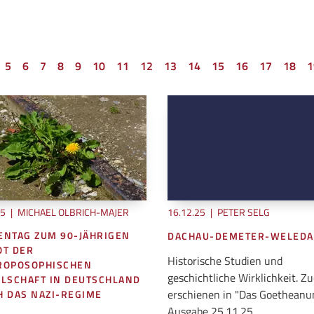
5
6
7
8
9
10
11
12
13
14
15
16
17
18
1
25
|
MICHAEL OLBRICH-MAJER
16.12.25
|
PETER SELG
ENTAG ZUM 90-JÄHRIGEN
DACHAU-DEMETER-WELEDA
OT DER
Historische Studien und
ROPOSOPHISCHEN
geschichtliche Wirklichkeit. Zu
LSCHAFT IN DEUTSCHLAND
erschienen in "Das Goetheanu
 DAS NAZI-REGIME
Ausgabe 25.11.25.