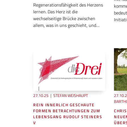
Regenerationsfähigkeit des Herzens
kommen
lernen. Das Herz ist die
bedeut
wechselseitige Brücke zwischen
Initia
allem, was in uns geschieht, und…
27.10.25
|
STEFAN WEISHAUPT
27.10.
BARTH
REIN INNERLICH GESCHAUTE
FORMEN BETRACHTUNGEN ZUM
CHRIS
LEBENSGANG RUDOLF STEINERS
NEUE
V
ÜBERS