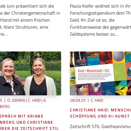
nde Juni präsentiert sich die
Paula Kiefer widmet sich in ih
e der Christengemeinschaft in
Forschungsstipendium dem T
hland mit einem frischen
Geld. Ihr Ziel ist es, die
tt. Klare Strukturen, eine
Funktionsweise des gegenwär
ne…
Geldsystems besser zu…
25
|
O. GIRARD | C. HAID | A.
28.09.25
|
C. HAID
NBERG
CHRISTIANE HAID: MENSCH
SPRÄCH MIT ARIANE
SCHÖPFUNG UND KI-KUNST
NBERG UND CHRISTIANE
Zeitschrift STIL Goetheanismu
ÜBER DIE ZEITSCHRIFT STIL