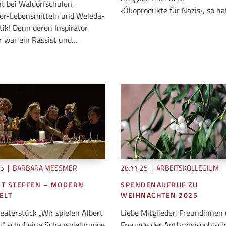
ht bei Waldorfschulen,
‹Ökoprodukte für Nazis›, so h
er-Lebensmitteln und Weleda-
ik! Denn deren Inspirator
r war ein Rassist und…
25
|
BARBARA MESSMER
28.11.25
|
ARBEITSKOLLEGIUM
RT STEFFEN – MODERN
SPENDENAUFRUF ZU
ELT
WEIHNACHTEN 2025
eaterstück „Wir spielen Albert
Liebe Mitglieder, Freundinnen
n“ schuf eine Schauspielgruppe
Freunde der Anthroposophisc