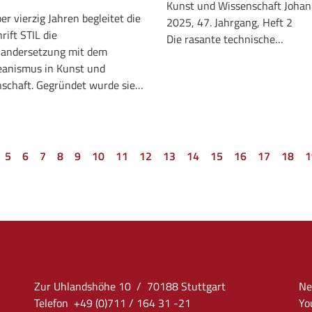
Kunst und Wissenschaft Johan
er vierzig Jahren begleitet die
2025, 47. Jahrgang, Heft 2
rift STIL die
Die rasante technische…
nandersetzung mit dem
anismus in Kunst und
schaft. Gegründet wurde sie…
5
6
7
8
9
10
11
12
13
14
15
16
17
18
1
Zur Uhlandshöhe 10 / 70188 Stuttgart
Ne
Telefon +49 (0)711 / 164 31 -21
Yo