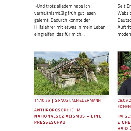
»Und trotz alledem habe ich
Seit E
verhältnismäßig früh gut lesen
Websit
gelernt. Dadurch konnte der
Deutsc
Hilfslehrer mit etwas in mein Leben
Auftri
eingreifen, das für mich…
moder
14.10.25
|
S.KNUST, M.NIEDERMANN
28.09.
EICHE
ANTHROPOSOPHIE IM
NATIONALSOZIALISMUS – EINE
IM GE
PRESSESCHAU
EICHE
HAID 