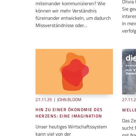
Olivia
miteinander kommunizieren? Wie
Sie ge
können wir mehr Verständnis
interes
füreinander entwickeln, um dadurch
In mei
Missverständnisse oder…
verfol
27.11.25
|
JOHN BLOOM
27.11.
HIN ZU EINER ÖKONOMIE DES
WELL
HERZENS: EINE IMAGINATION
Das Ze
Unser heutiges Wirtschaftssystem
sucht 
kann viel von der
mit Na