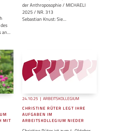
der Anthroposophie / MICHAELI
2025 / NR. 313
ch
Sebastian Knust: Sie…
 des
s an…
24.10.25
|
ARBEITSKOLLEGIUM
CHRISTINE RÜTER LEGT IHRE
ZUM
AUFGABEN IM
H MIT
ARBEITSKOLLEGIUM NIEDER
Christine Rüter ist zum 4. Oktober