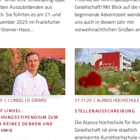
eben Auszubildenden aus
Gesellschaft! Mit Blick auf die
h. Sie führten es am 21. und
beginnende Adventszeit wend
vember 2025 im Frankfurter
uns auch in diesem Jahr mit
-Steiner-Haus…
vorweihnachtlichen Grüßen a
25
|
I. LINDEL | O. GIRARD
27.11.25
|
ALANUS HOCHSCHULE
F LINDEL:
STELLENAUSSCHREIBUNG
CHUNGSSTIPENDIUM ZUM
Die Alanus Hochschule für Ku
A REINES DENKEN UND
Gesellschaft ist eine staatlich
THMIE
anerkannte Kunsthochschule 