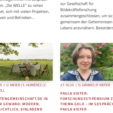
zur Gesellschaft für
. „Die WELLE“ zu reiten
Bildekräfteforschung
et, sich mit vielen Projekten,
zusammengeschlossen, um si
tiven und Betrieben…
gemeinsam den Geheimnissen
Lebens anzunähern. Besonder
25
|
U. MEIER | S. HUMÉREZ | C.
27.10.25
|
O. GIRARD | P. KIEFER
OLL
PAULA KIEFER:
TENGEMEINSCHAFT.DE IN
FORSCHUNGSSTIPENDIUM 
M GEWAND: MODERN,
THEMA GELD - IM GESPRÄC
ICHTLICH, EINLADEND
PAULA KIEFER