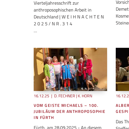
Vorsic
Vierteljahresschrift zur
Demet
anthroposophischen Arbeit in
Kosmet
Deutschland | W E I H N A C H T E N
Steine
2 0 2 5 / N R . 3 1 4
…
16.12.25
|
D. FECHNER | K. HORN
16.12.
VOM GEISTE MICHAELS – 100.
ALBE
JUBILÄUM DER ANTHROPOSOPHIE
GESPI
IN FÜRTH
Das Th
Fürth, am 28.09.2025 - An diesem
Steffe