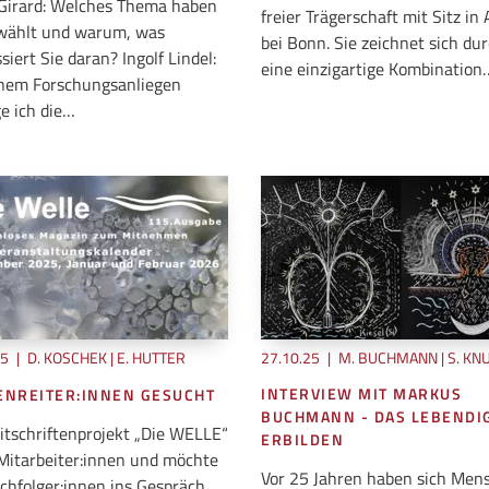
 Girard: Welches Thema haben
freier Trägerschaft mit Sitz in 
wählt und warum, was
bei Bonn. Sie zeichnet sich du
siert Sie daran? Ingolf Lindel:
eine einzigartige Kombination
nem Forschungsanliegen
ge ich die…
25
|
D. KOSCHEK | E. HUTTER
27.10.25
|
M. BUCHMANN | S. KN
INTERVIEW MIT MARKUS
ENREITER:INNEN GESUCHT
BUCHMANN - DAS LEBENDI
itschriftenprojekt „Die WELLE“
ERBILDEN
Mitarbeiter:innen und möchte
Vor 25 Jahren haben sich Men
chfolger:innen ins Gespräch