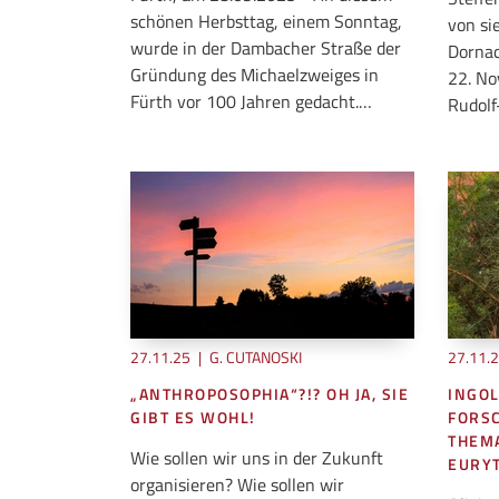
schönen Herbsttag, einem Sonntag,
von si
wurde in der Dambacher Straße der
Dornac
Gründung des Michaelzweiges in
22. No
Fürth vor 100 Jahren gedacht.…
Rudolf
27.11.25
|
G. CUTANOSKI
27.11.
„ANTHROPOSOPHIA“?!? OH JA, SIE
INGOL
GIBT ES WOHL!
FORS
THEM
Wie sollen wir uns in der Zukunft
EURY
organisieren? Wie sollen wir