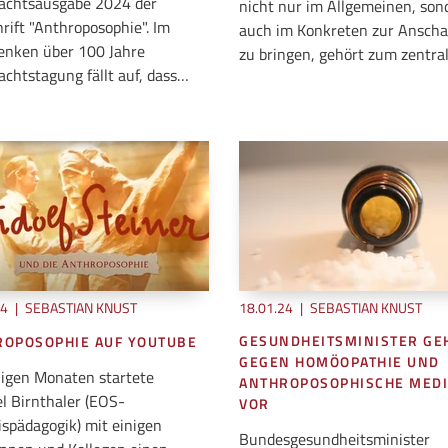
achtsausgabe 2024 der
nicht nur im Allgemeinen, son
hrift "Anthroposophie". Im
auch im Konkreten zur Ansch
nken über 100 Jahre
zu bringen, gehört zum zentr
chtstagung fällt auf, dass…
24
|
SEBASTIAN KNUST
18.01.24
|
SEBASTIAN KNUST
GESUNDHEITSMINISTER GE
ROPOSOPHIE AUF YOUTUBE
GEGEN HOMÖOPATHIE UND
nigen Monaten startete
ANTHROPOSOPHISCHE MEDI
l Birnthaler (EOS-
VOR
ispädagogik) mit einigen
Bundesgesundheitsminister