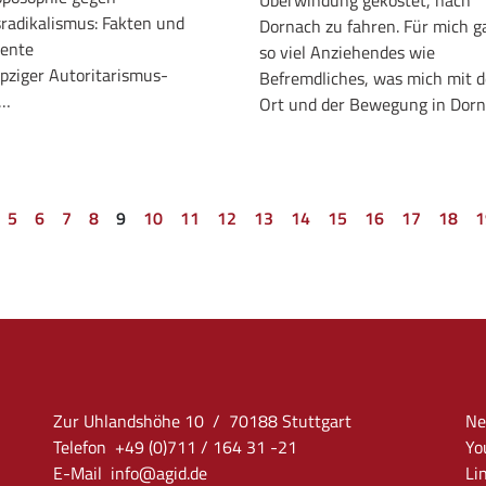
Überwindung gekostet, nach
radikalismus: Fakten und
Dornach zu fahren. Für mich g
ente
so viel Anziehendes wie
ipziger Autoritarismus-
Befremdliches, was mich mit 
e…
Ort und der Bewegung in Dor
5
6
7
8
9
10
11
12
13
14
15
16
17
18
1
Zur Uhlandshöhe 10 / 70188 Stuttgart
Ne
Telefon +49 (0)711 / 164 31 -21
Yo
E-Mail
info
@agid.de
Li