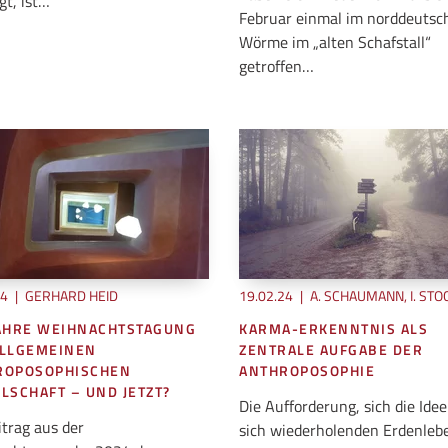
gt, ist…
Februar einmal im norddeutsc
Wörme im „alten Schafstall“
getroffen…
24
|
GERHARD HEID
19.02.24
|
A. SCHAUMANN, I. STO
JAHRE WEIHNACHTSTAGUNG
KARMA-ERKENNTNIS ALS
ALLGEMEINEN
ZENTRALE AUFGABE DER
ROPOSOPHISCHEN
ANTHROPOSOPHIE
LSCHAFT – UND JETZT?
Die Aufforderung, sich die Ide
itrag aus der
sich wiederholenden Erdenleb