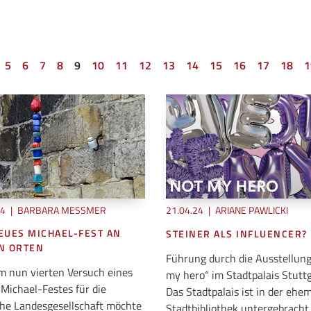
5
6
7
8
9
10
11
12
13
14
15
16
17
18
1
24
|
BARBARA MESSMER
21.04.24
|
ARIANE PAWLICKI
EUES MICHAEL-FEST AN
STEINER ALS INFLUENCER?
N ORTEN
Führung durch die Ausstellung
m nun vierten Versuch eines
my hero“ im Stadtpalais Stuttg
Michael-Festes für die
Das Stadtpalais ist in der ehe
he Landesgesellschaft möchte
Stadtbibliothek untergebracht