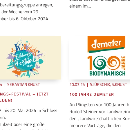
rbereitungsgruppe anregen,
einem im…
n der Woche vom 29.
ber bis 6. Oktober 2024…
24
|
SEBASTIAN KNUST
20.03.24
|
S.JÜRSCHIK, S.KNUST
NGS-FESTIVAL – JETZT
100 JAHRE DEMETER
LDEN!
An Pfingsten vor 100 Jahren hi
. bis 20. Mai 2024 in Schloss
Rudolf Steiner vor Landwirt:i
rn.
den „Landwirtschaftlichen Kurs
hulzeit oder eine große
mehrere Vorträge, die den