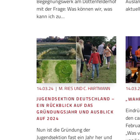
Begegnungswerk am Dottenfelderhof
Auslan
mit der Frage: Was können wir, was
aktuel
kann ich zu…
14.03.24
|
M. RIES UND C. HARTMANN
14.03.
JUGENDSEKTION DEUTSCHLAND –
„WAH
EIN RÜCKBLICK AUF DAS
Eindrü
GRÜNDUNGSJAHR UND AUSBLICK
den ca
AUF 2024
Februa
Nun ist die Gründung der
„Was v
Jugendsektion fast ein Jahr her und