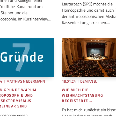
innen und Kollegen einen
Lauterbach (SPD) möchte die
 YouTube-Kanal rund um
Homöopathie und damit auch T
 Steiner und die
der anthroposophischen Medizi
posophie. Im Kurzinterview…
Kassenleistung streichen.…
24
|
MATTHIAS NIEDERMANN
18.01.24
|
DEMIAN B.
EN GRÜNDE WARUM
WIE MICH DIE
ROPOSOPHIE UND
WEIHNACHTSTAGUNG
TSEXTREMISMUS
BEGEISTERTE …
REINBAR SIND
Es hat mich zunächst ein biss
posophie gegen