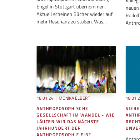
Kolleg
Engel in Stuttgart übernommen.
neuen
Aktuell scheinen Bücher wieder auf
Rudolf
mehr Resonanz zu stoßen. Was…
Anthro
18.01.24
|
MONIKA ELBERT
18.01.
ANTHROPOSOPHISCHE
SIEB
GESELLSCHAFT IM WANDEL - WIE
ANTH
LÄUTEN WIR DAS NÄCHSTE
RECH
JAHRHUNDERT DER
UNVE
ANTHROPOSOPHIE EIN?
Anthro