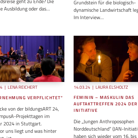
dsreise geht zu Ende? Die
Grundstein für die biologisch-
le Ausbildung oder das…
dynamische Landwirtschaft le
Im Interview…
24
|
LENA REICHERT
14.03.24
|
LAURA ELSHOLTZ
FEMININ – MASKULIN DAS
RNEHMUNG VERPFLICHTET“
AUFTAKTTREFFEN 2024 DER
cke von der bildungsART 24,
INITIATIVE
mpusA-Projekttagen im
Die „Jungen Anthroposophen
r 2024 in Stuttgart.
Norddeutschland“ (JAN-Initiati
or uns liegt und was hinter
haben sich wieder vom 16. bis 