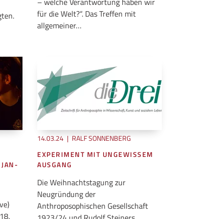
– welche Verantwortung haben wir
für die Welt?“. Das Treffen mit
gten.
allgemeiner…
14.03.24
|
RALF SONNENBERG
EXPERIMENT MIT UNGEWISSEM
 JAN-
AUSGANG
Die Weihnachtstagung zur
Neugründung der
ve)
Anthroposophischen Gesellschaft
18.
1923/24 und Rudolf Steiners