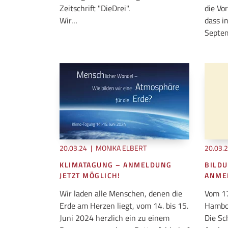
Zeitschrift "DieDrei".
die Vo
Wir…
dass i
Septem
20.03.24
|
MONIKA ELBERT
20.03.
KLIMATAGUNG – ANMELDUNG
BILDU
JETZT MÖGLICH!
ANME
Wir laden alle Menschen, denen die
Vom 17
Erde am Herzen liegt, vom 14. bis 15.
Hambo
Juni 2024 herzlich ein zu einem
Die Sc