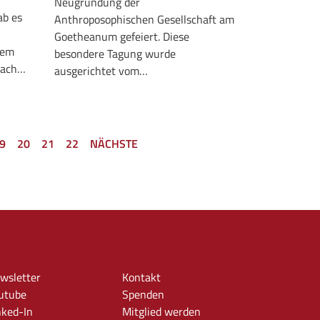
Neugründung der
ab es
Anthroposophischen Gesellschaft am
Goetheanum gefeiert. Diese
dem
besondere Tagung wurde
nach…
ausgerichtet vom…
9
20
21
22
NÄCHSTE
wsletter
Kontakt
utube
Spenden
nked-In
Mitglied werden