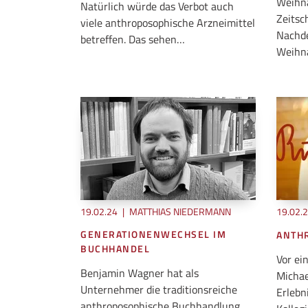
Weihn
Natürlich würde das Verbot auch
Zeitsc
viele anthroposophische Arzneimittel
Nachde
betreffen. Das sehen…
Weihna
19.02.24
|
MATTHIAS NIEDERMANN
19.02.
GENERATIONENWECHSEL IM
ANTH
BUCHHANDEL
Vor ei
Benjamin Wagner hat als
Michae
Unternehmer die traditionsreiche
Erlebn
anthroposophische Buchhandlung