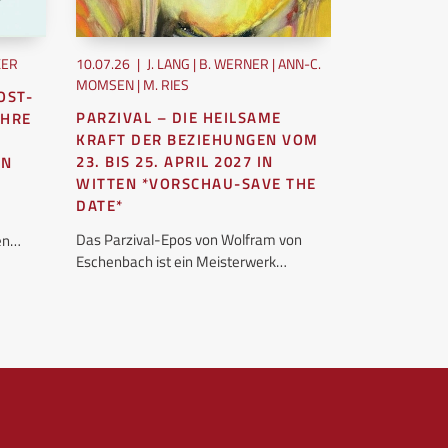
KER
10.07.26
|
J. LANG | B. WERNER | ANN-C.
10.07.26
|
UE
MOMSEN | M. RIES
OST-
MIT DER I
PARZIVAL – DIE HEILSAME
AHRE
LEBENS AR
KRAFT DER BEZIEHUNGEN VOM
Jedes Mal, wen
23. BIS 25. APRIL 2027 IN
EN
künstliche Int
WITTEN *VORSCHAU-SAVE THE
wollen oder ni
DATE*
unseres…
Das Parzival-Epos von Wolfram von
hen…
Eschenbach ist ein Meisterwerk…