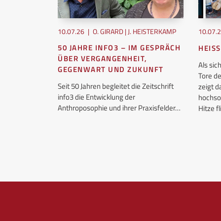
10.07.26
|
O. GIRARD | J. HEISTERKAMP
10.07.
50 JAHRE INFO3 – IM GESPRÄCH
HEISS
EN
ÜBER VERGANGENHEIT,
Als si
GEGENWART UND ZUKUNFT
Tore d
osophie, wir
Seit 50 Jahren begleitet die Zeitschrift
zeigt 
info3 die Entwicklung der
hochso
es Jahr
Anthroposophie und ihrer Praxisfelder…
Hitze 
achstum…