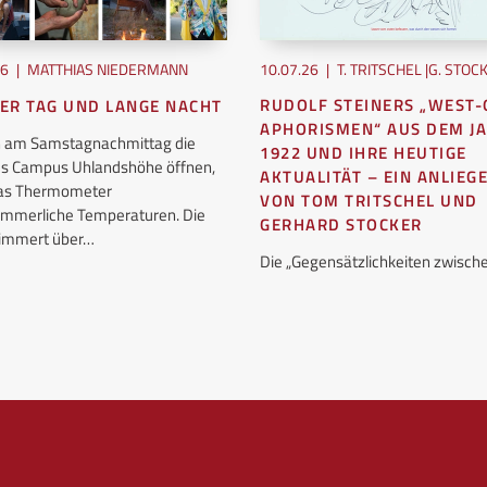
26
|
MATTHIAS NIEDERMANN
10.07.26
|
T. TRITSCHEL |G. STOC
RUDOLF STEINERS „WEST-
ER TAG UND LANGE NACHT
APHORISMEN“ AUS DEM J
ch am Samstagnachmittag die
1922 UND IHRE HEUTIGE
es Campus Uhlandshöhe öffnen,
AKTUALITÄT – EIN ANLIEG
das Thermometer
VON TOM TRITSCHEL UND
mmerliche Temperaturen. Die
GERHARD STOCKER
flimmert über…
Die „Gegensätzlichkeiten zwisc