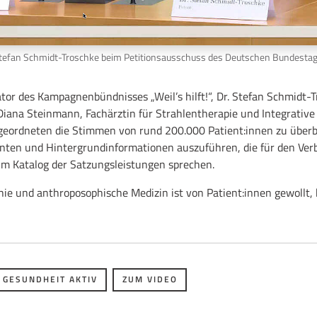
tefan Schmidt-Troschke beim Petitionsausschuss des Deutschen Bundesta
ator des Kampagnenbündnisses „Weil’s hilft!“, Dr. Stefan Schmidt-T
t. Diana Steinmann, Fachärztin für Strahlentherapie und Integrativ
geordneten die Stimmen von rund 200.000 Patient:innen zu überb
nten und Hintergrundinformationen auszuführen, die für den Verb
im Katalog der Satzungsleistungen sprechen.
hie und anthroposophische Medizin ist von Patient:innen gewollt,
 GESUNDHEIT AKTIV
ZUM VIDEO