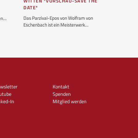
WITTEN *VORSCHAU-SAVE THE
wollen oder ni
DATE*
unseres…
Das Parzival-Epos von Wolfram von
hen…
Eschenbach ist ein Meisterwerk…
wsletter
Kontakt
utube
Spenden
nked-In
Mitglied werden