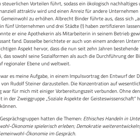
u steuerlichen Vorteilen führt, sodass ein ökologisch nachhaltiges 
nanziell attraktiv wird und einen Anreiz für andere Unternehmen d
 Gemeinwohl zu erhöhen. Albrecht Binder führte aus, dass sich „
n fünf Unternehmen und drei Städte (!) haben zertifizieren lassen.
onnte er eine Apothekerin als Mitarbeiterin in seinem Betrieb gewi
ssant fand. Dasselbe berichtete er auch von einem anderen Unte
wichtigen Aspekt hervor, dass die nun seit zehn Jahren bestehe
, das sowohl seine Sozialformen als auch die Durchführung der Bi
f regionaler Ebene und weltweit.
r es meine Aufgabe, in einem Impulsvortrag den Entwurf der Dr
von Rudolf Steiner darzustellen. Die Konzentration auf wesentli
g war für mich mit einiger Vorbereitungszeit verbunden. Ohne de
it in der Zweiggruppe „Soziale Aspekte der Geisteswissenschaft“ h
 können.
 Gesprächsgruppen hatten die Themen:
Ethisches Handeln in Unt
l-Ökonomie spielerisch erleben; Demokratie weiterentwickeln;
 Gemeinwohl-Ökonomie im Gespräch.