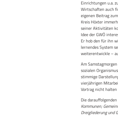
Einrichtungen u.a. z
Wirtschaften auch fi
eigenen Beitrag zum
Kreis Höxter immerhi
seiner Aktivitäten k
Idee der GWÖ intere
Er hob den für ihn 
lernendes System sei
weiterentwickle – au
Am Samstagmorgen wa
sozialen Organismus 
stimmige Darstellun
vierjährigen Mitarbe
Vortrag nicht halten
Die darauffolgenden
Kommunen; Gemeinwoh
Dreigliederung und