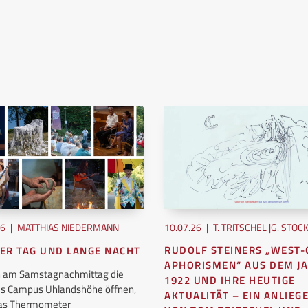
26
|
MATTHIAS NIEDERMANN
10.07.26
|
T. TRITSCHEL |G. STOC
RUDOLF STEINERS „WEST-
ER TAG UND LANGE NACHT
APHORISMEN“ AUS DEM J
ch am Samstagnachmittag die
1922 UND IHRE HEUTIGE
es Campus Uhlandshöhe öffnen,
AKTUALITÄT – EIN ANLIEG
das Thermometer