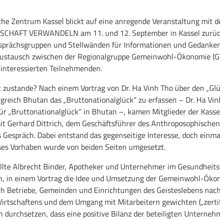
he Zentrum Kassel blickt auf eine anregende Veranstaltung mit de
HAFT VERWANDELN am 11. und 12. September in Kassel zurück
esprächsgruppen und Stellwänden für Informationen und Gedan
 Austausch zwischen der Regionalgruppe Gemeinwohl-Ökonomie (
 interessierten Teilnehmenden.
 zustande? Nach einem Vortrag von Dr. Ha Vinh Tho über den „Gl
greich Bhutan das „Bruttonationalglück“ zu erfassen – Dr. Ha Vi
für „Bruttonationalglück“ in Bhutan –, kamen Mitglieder der Kas
 Gerhard Dittrich, dem Geschäftsführer des Anthroposophische
s Gespräch. Dabei entstand das gegenseitige Interesse, doch ein
ses Vorhaben wurde von beiden Seiten umgesetzt.
llte Albrecht Binder, Apotheker und Unternehmer im Gesundheit
, in einem Vortrag die Idee und Umsetzung der Gemeinwohl-Ökono
ich Betriebe, Gemeinden und Einrichtungen des Geisteslebens nac
irtschaftens und dem Umgang mit Mitarbeitern gewichten („zertifi
n durchsetzen, dass eine positive Bilanz der beteiligten Untern