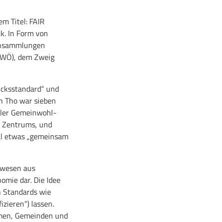
m Titel: FAIR
. In Form von
kensammlungen
GWÖ), dem Zweig
ücksstandard“ und
nh Tho war sieben
seler Gemeinwohl-
n Zentrums, und
mal etwas „gemeinsam
swesen aus
mie dar. Die Idee
h Standards wie
zieren“) lassen.
ehmen, Gemeinden und