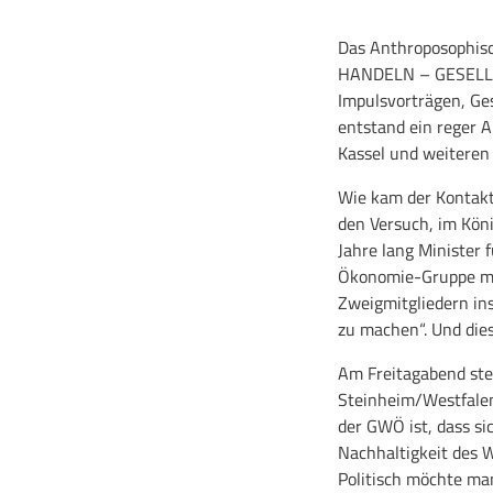
Das Anthroposophisc
HANDELN – GESELLSC
Impulsvorträgen, G
entstand ein reger
Kassel und weiteren
Wie kam der Kontakt
den Versuch, im Köni
Jahre lang Minister 
Ökonomie-Gruppe mit
Zweigmitgliedern in
zu machen“. Und die
Am Freitagabend ste
Steinheim/Westfalen
der GWÖ ist, dass s
Nachhaltigkeit des W
Politisch möchte ma