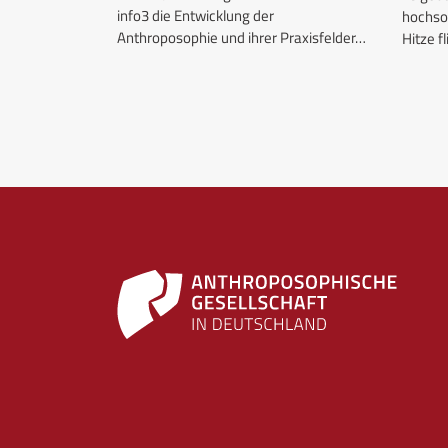
info3 die Entwicklung der
hochso
es Jahr
Anthroposophie und ihrer Praxisfelder…
Hitze 
achstum…