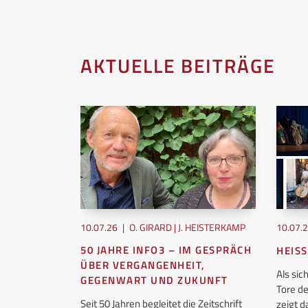
AKTUELLE BEITRÄGE
10.07.26
|
O. GIRARD | J. HEISTERKAMP
10.07.
50 JAHRE INFO3 – IM GESPRÄCH
HEISS
EN
ÜBER VERGANGENHEIT,
Als si
GEGENWART UND ZUKUNFT
Tore d
osophie, wir
Seit 50 Jahren begleitet die Zeitschrift
zeigt 