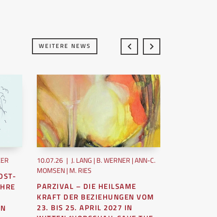
WEITERE NEWS
KER
10.07.26
|
J. LANG | B. WERNER | ANN-C.
10.07.26
|
UE
MOMSEN | M. RIES
OST-
MIT DER I
PARZIVAL – DIE HEILSAME
AHRE
LEBENS AR
KRAFT DER BEZIEHUNGEN VOM
Jedes Mal, wen
23. BIS 25. APRIL 2027 IN
EN
künstliche Int