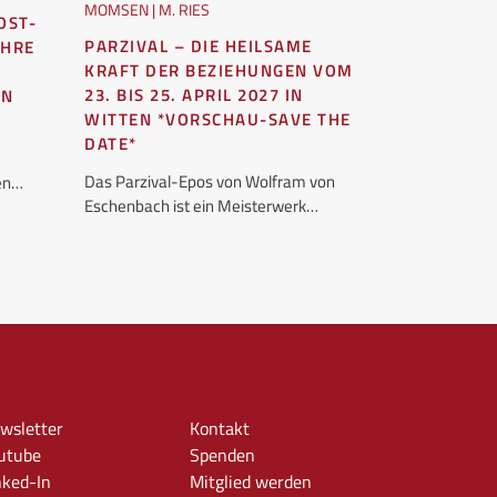
MOMSEN | M. RIES
OST-
MIT DER I
PARZIVAL – DIE HEILSAME
AHRE
LEBENS AR
KRAFT DER BEZIEHUNGEN VOM
Jedes Mal, wen
23. BIS 25. APRIL 2027 IN
EN
künstliche Int
WITTEN *VORSCHAU-SAVE THE
wollen oder ni
DATE*
unseres…
Das Parzival-Epos von Wolfram von
hen…
Eschenbach ist ein Meisterwerk…
wsletter
Kontakt
utube
Spenden
nked-In
Mitglied werden