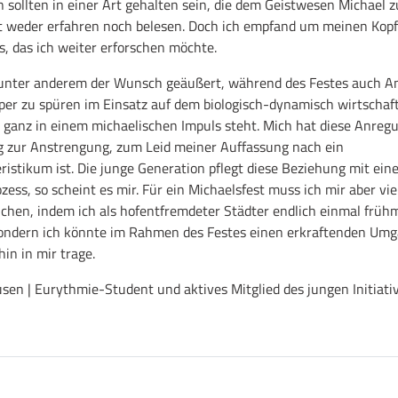
n sollten in einer Art gehalten sein, die dem Geistwesen Michael z
cht weder erfahren noch belesen. Doch ich empfand um meinen Ko
, das ich weiter erforschen möchte.
 unter anderem der Wunsch geäußert, während des Festes auch A
rper zu spüren im Einsatz auf dem biologisch-dynamisch wirtschaf
 ganz in einem michaelischen Impuls steht. Mich hat diese Anregu
g zur Anstrengung, zum Leid meiner Auffassung nach ein
istikum ist. Die junge Generation pflegt diese Beziehung mit ei
zess, so scheint es mir. Für ein Michaelsfest muss ich mir aber viel
uchen, indem ich als hofentfremdeter Städter endlich einmal frü
sondern ich könnte im Rahmen des Festes einen erkraftenden Umg
in in mir trage.
en | Eurythmie-Student und aktives Mitglied des jungen Initiati