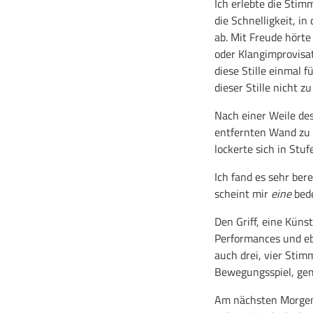
Ich erlebte die Stim
die Schnelligkeit, i
ab. Mit Freude hörte
oder Klangimprovisa
diese Stille einmal 
dieser Stille nicht 
Nach einer Weile des
entfernten Wand zu 
lockerte sich in Stu
Ich fand es sehr ber
scheint mir
eine
bede
Den Griff, eine Küns
Performances und eb
auch drei, vier Sti
Bewegungsspiel, ge
Am nächsten Morgen 