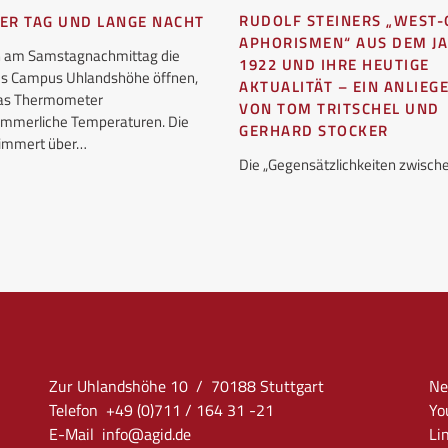
RUDOLF STEINERS „WEST-
ER TAG UND LANGE NACHT
APHORISMEN“ AUS DEM J
ch am Samstagnachmittag die
1922 UND IHRE HEUTIGE
es Campus Uhlandshöhe öffnen,
AKTUALITÄT – EIN ANLIEG
das Thermometer
VON TOM TRITSCHEL UND
mmerliche Temperaturen. Die
GERHARD STOCKER
flimmert über…
Die „Gegensätzlichkeiten zwisc
Zur Uhlandshöhe 10 / 70188 Stuttgart
Ne
Telefon +49 (0)711 / 164 31 -21
Yo
E-Mail
info
@agid.de
Li