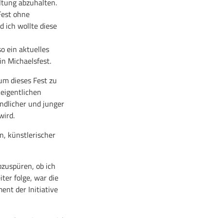
ltung abzuhalten.
Fest ohne
 ich wollte diese
o ein aktuelles
n Michaelsfest.
um dieses Fest zu
 eigentlichen
endlicher und junger
wird.
, künstlerischer
zuspüren, ob ich
ter folge, war die
nt der Initiative