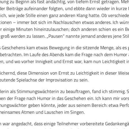
mung zu Beginn als fast andächtig, von tiefem Ernst getragen. Meh
n der Beiträge aufeinander folgten, und ebbte dann wieder in kurze
 ich, wie jede Stille einen ganz anderen Klang hatte. Ob verschie
tionen – immer bot sich im Nachlauschen etwas anderes. Ich wüns
für einige Minuten hineinzulauschen; doch anderen schien es ein 
zu groß werden zu lassen. „Pausen“ nannte jemand anderes jene St
 Geschehens kam etwas Bewegung in die sitzende Menge, als es ga
betrachten. Im Laufe des Abends kam die Frage nach dem Humor 
fen, und wo vorher Innigkeit und Ernst war, kam nun Leichtigkeit i
eichernd, diese Dimension von Ernst zu Leichtigkeit in dieser Weise
utende Spielachse der Improvisation zu sein.
tlerin als Stimmungswächterin zu beauftragen, fand ich stimmig. Si
en der Frage nach Humor in das Geschehen ein. Ich kann mir vorst
mmungswächter geben könnte, jeder aus seinem Bereich: etwa Per
meinsames Atmen und Lauschen im Singen.
war angedacht, dass einige Teilnehmer vorbereitete Gedankengä