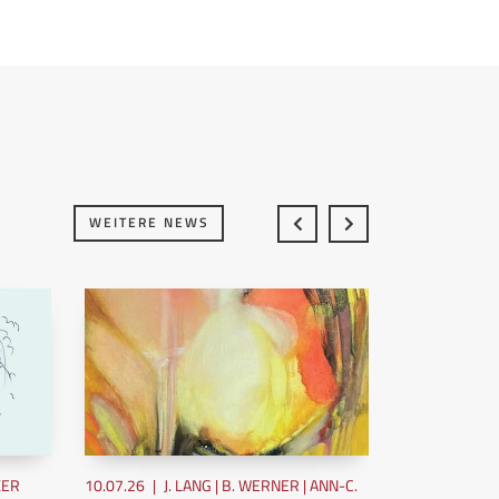
WEITERE NEWS
KER
10.07.26
|
J. LANG | B. WERNER | ANN-C.
10.07.26
|
UE