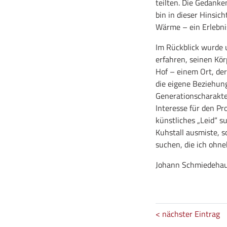
teilten. Die Gedanke
bin in dieser Hinsi
Wärme – ein Erlebnis
Im Rückblick wurde
erfahren, seinen Kö
Hof – einem Ort, der
die eigene Beziehun
Generationscharakter
Interesse für den Pro
künstliches „Leid“ s
Kuhstall ausmiste, 
suchen, die ich ohneh
Johann Schmiedehaus
< nächster Eintrag