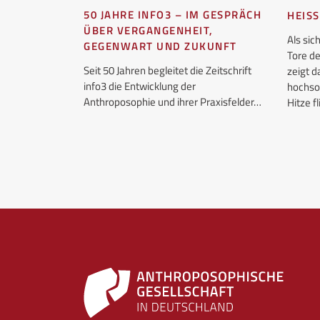
50 JAHRE INFO3 – IM GESPRÄCH
HEISS
EN
ÜBER VERGANGENHEIT,
Als si
GEGENWART UND ZUKUNFT
Tore d
osophie, wir
Seit 50 Jahren begleitet die Zeitschrift
zeigt 
info3 die Entwicklung der
hochso
es Jahr
Anthroposophie und ihrer Praxisfelder…
Hitze 
achstum…