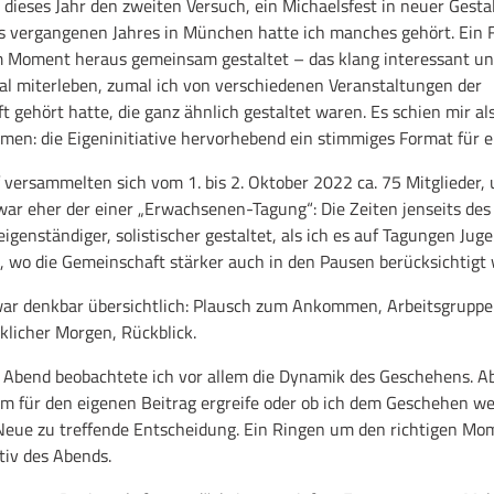
dieses Jahr den zweiten Versuch, ein Michaelsfest in neuer Gesta
s vergangenen Jahres in München hatte ich manches gehört. Ein 
m Moment heraus gemeinsam gestaltet – das klang interessant und
al miterleben, zumal ich von verschiedenen Veranstaltungen der
 gehört hatte, die ganz ähnlich gestaltet waren. Es schien mir als
en: die Eigeninitiative hervorhebend ein stimmiges Format für ei
versammelten sich vom 1. bis 2. Oktober 2022 ca. 75 Mitglieder, 
ar eher der einer „Erwachsenen-Tagung“: Die Zeiten jenseits des
enständiger, solistischer gestaltet, als ich es auf Tagungen Jug
 wo die Gemeinschaft stärker auch in den Pausen berücksichtigt 
r denkbar übersichtlich: Plausch zum Ankommen, Arbeitsgruppen
klicher Morgen, Rückblick.
 Abend beobachtete ich vor allem die Dynamik des Geschehens. Ab
m für den eigenen Beitrag ergreife oder ob ich dem Geschehen wei
eue zu treffende Entscheidung. Ein Ringen um den richtigen Mome
tiv des Abends.