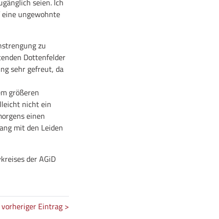
ugänglich seien. Ich
pf eine ungewohnte
nstrengung zu
tenden Dottenfelder
ng sehr gefreut, da
nem größeren
leicht nicht ein
hmorgens einen
ang mit den Leiden
vkreises der AGiD
vorheriger Eintrag >