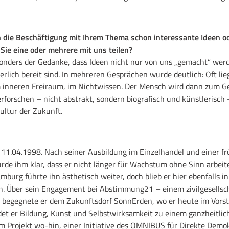
 die Beschäftigung mit Ihrem Thema schon interessante Ideen o
ie eine oder mehrere mit uns teilen?
onders der Gedanke, dass Ideen nicht nur von uns „gemacht“ wer
erlich bereit sind. In mehreren Gesprächen wurde deutlich: Oft lie
m inneren Freiraum, im Nichtwissen. Der Mensch wird dann zum Ge
erforschen – nicht abstrakt, sondern biografisch und künstlerisch –
Kultur der Zukunft.
. 11.04.1998. Nach seiner Ausbildung im Einzelhandel und einer f
de ihm klar, dass er nicht länger für Wachstum ohne Sinn arbeite
burg führte ihn ästhetisch weiter, doch blieb er hier ebenfalls in
. Über sein Engagement bei Abstimmung21 – einem zivilgesellsch
 begegnete er dem Zukunftsdorf SonnErden, wo er heute im Vorst
indet er Bildung, Kunst und Selbstwirksamkeit zu einem ganzheitli
m Projekt wo-hin, einer Initiative des OMNIBUS für Direkte Demokr