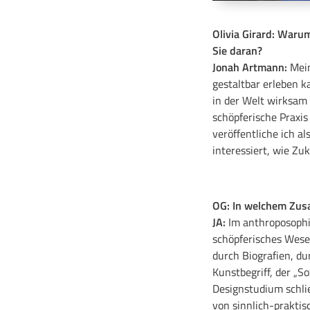
Olivia Girard: Waru
Sie daran?
Jonah Artmann:
Mein
gestaltbar erleben k
in der Welt wirksam 
schöpferische Praxis
veröffentliche ich a
interessiert, wie Zu
OG: In welchem Zus
JA:
Im anthroposophis
schöpferisches Wesen
durch Biografien, du
Kunstbegriff, der „S
Designstudium schli
von sinnlich-praktis