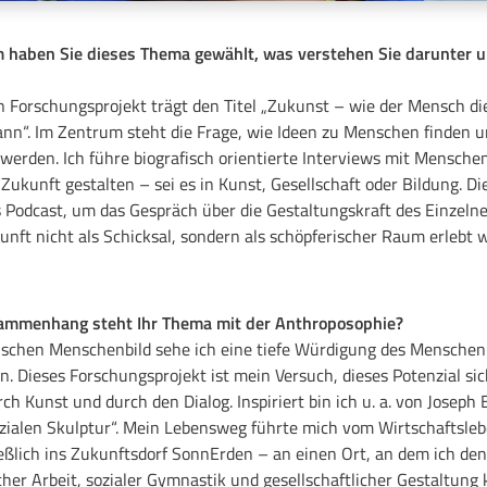
m haben Sie dieses Thema gewählt, was verstehen Sie darunter u
 Forschungsprojekt trägt den Titel „Zukunst – wie der Mensch di
ann“. Im Zentrum steht die Frage, wie Ideen zu Menschen finden u
werden. Ich führe biografisch orientierte Interviews mit Menschen
 Zukunft gestalten – sei es in Kunst, Gesellschaft oder Bildung. D
ls Podcast, um das Gespräch über die Gestaltungskraft des Einzeln
kunft nicht als Schicksal, sondern als schöpferischer Raum erlebt
ammenhang steht Ihr Thema mit der Anthroposophie?
chen Menschenbild sehe ich eine tiefe Würdigung des Menschen a
. Dieses Forschungsprojekt ist mein Versuch, dieses Potenzial si
rch Kunst und durch den Dialog. Inspiriert bin ich u. a. von Joseph
ozialen Skulptur“. Mein Lebensweg führte mich vom Wirtschaftsleb
eßlich ins Zukunftsdorf SonnErden – an einen Ort, an dem ich 
cher Arbeit, sozialer Gymnastik und gesellschaftlicher Gestaltung 