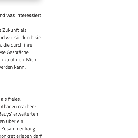
nd was interessiert
e Zukunft als
nd wie sie durch sie
, die durch ihre
iese Gespräche
en zu öffnen. Mich
 werden kann.
ls freies,
chtbar zu machen:
 Beuys’ erweitertem
en über ein
den Zusammenhang
konkret erleben darf.