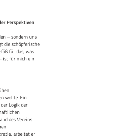
der Perspektiven
den – sondern uns
gt die schöpferische
fäß für das, was
 ist für mich ein
rühen
n wollte. Ein
 der Logik der
aftlichen
and des Vereins
chen
atie, arbeitet er