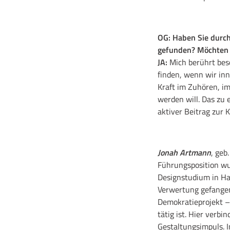
OG: Haben Sie durch
gefunden? Möchten S
JA:
Mich berührt bes
finden, wenn wir inn
Kraft im Zuhören, i
werden will. Das zu 
aktiver Beitrag zur 
Jonah Artmann
, geb
Führungsposition wur
Designstudium in Ham
Verwertung gefangen
Demokratieprojekt –
tätig ist. Hier verb
Gestaltungsimpuls. I