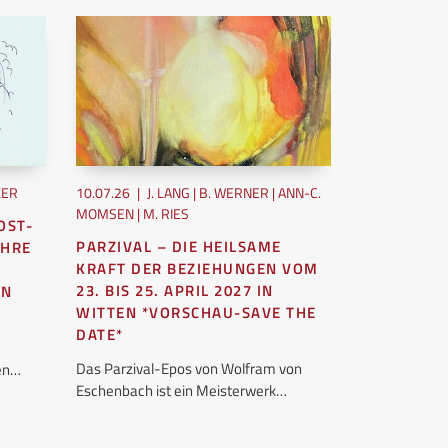
KER
10.07.26
|
J. LANG | B. WERNER | ANN-C.
10.07.26
|
UE
MOMSEN | M. RIES
OST-
MIT DER I
PARZIVAL – DIE HEILSAME
AHRE
LEBENS AR
KRAFT DER BEZIEHUNGEN VOM
Jedes Mal, wen
23. BIS 25. APRIL 2027 IN
EN
künstliche Int
WITTEN *VORSCHAU-SAVE THE
wollen oder ni
DATE*
unseres…
Das Parzival-Epos von Wolfram von
hen…
Eschenbach ist ein Meisterwerk…