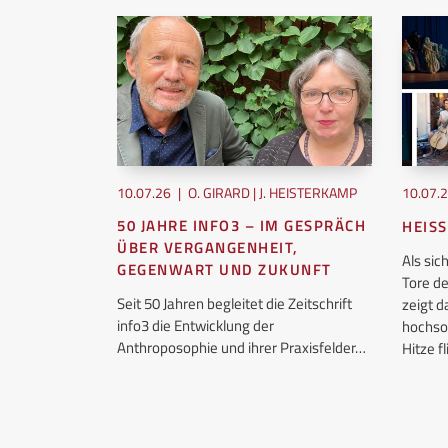
10.07.26
|
O. GIRARD | J. HEISTERKAMP
10.07.
50 JAHRE INFO3 – IM GESPRÄCH
HEISS
EN
ÜBER VERGANGENHEIT,
Als si
GEGENWART UND ZUKUNFT
Tore d
osophie, wir
Seit 50 Jahren begleitet die Zeitschrift
zeigt 
info3 die Entwicklung der
hochso
es Jahr
Anthroposophie und ihrer Praxisfelder…
Hitze 
achstum…