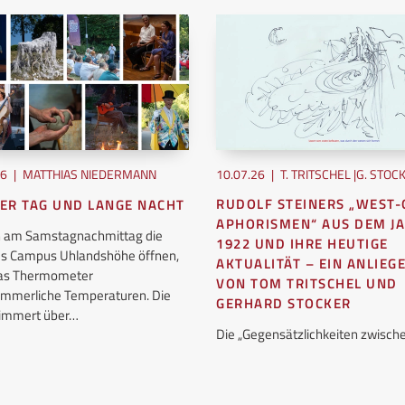
26
|
MATTHIAS NIEDERMANN
10.07.26
|
T. TRITSCHEL |G. STOC
RUDOLF STEINERS „WEST-
ER TAG UND LANGE NACHT
APHORISMEN“ AUS DEM J
ch am Samstagnachmittag die
1922 UND IHRE HEUTIGE
es Campus Uhlandshöhe öffnen,
AKTUALITÄT – EIN ANLIEG
das Thermometer
VON TOM TRITSCHEL UND
mmerliche Temperaturen. Die
GERHARD STOCKER
flimmert über…
Die „Gegensätzlichkeiten zwisc