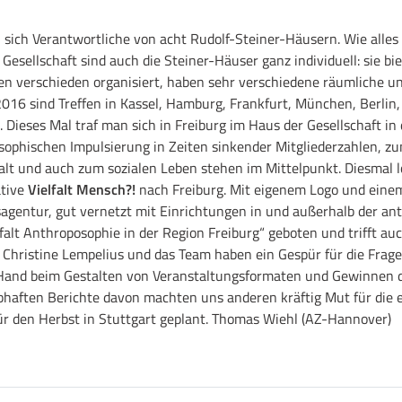
 sich Verantwortliche von acht Rudolf-Steiner-Häusern. Wie alles 
esellschaft sind auch die Steiner-Häuser ganz individuell: sie bi
n verschieden organisiert, haben sehr verschiedene räumliche un
2016 sind Treffen in Kassel, Hamburg, Frankfurt, München, Berli
ieses Mal traf man sich in Freiburg im Haus der Gesellschaft in
sophischen Impulsierung in Zeiten sinkender Mitgliederzahlen, z
alt und auch zum sozialen Leben stehen im Mittelpunkt. Diesmal l
ative
Vielfalt Mensch?!
nach Freiburg. Mit eigenem Logo und einem
sagentur, gut vernetzt mit Einrichtungen in und außerhalb der a
alt Anthroposophie in der Region Freiburg“ geboten und trifft au
t. Christine Lempelius und das Team haben ein Gespür für die Frag
 Hand beim Gestalten von Veranstaltungsformaten und Gewinnen d
bhaften Berichte davon machten uns anderen kräftig Mut für die e
für den Herbst in Stuttgart geplant. Thomas Wiehl (AZ-Hannover)