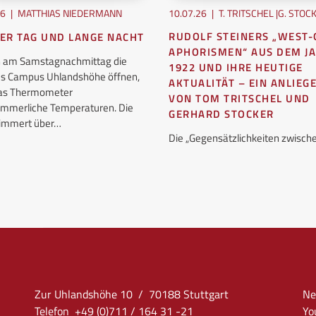
26
|
MATTHIAS NIEDERMANN
10.07.26
|
T. TRITSCHEL |G. STOC
RUDOLF STEINERS „WEST-
ER TAG UND LANGE NACHT
APHORISMEN“ AUS DEM J
ch am Samstagnachmittag die
1922 UND IHRE HEUTIGE
es Campus Uhlandshöhe öffnen,
AKTUALITÄT – EIN ANLIEG
das Thermometer
VON TOM TRITSCHEL UND
mmerliche Temperaturen. Die
GERHARD STOCKER
flimmert über…
Die „Gegensätzlichkeiten zwisc
Zur Uhlandshöhe 10 / 70188 Stuttgart
Ne
Telefon +49 (0)711 / 164 31 -21
Yo