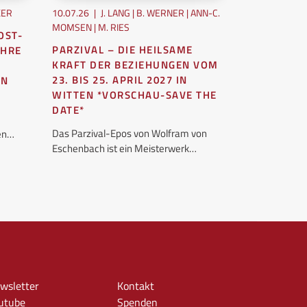
KER
10.07.26
|
J. LANG | B. WERNER | ANN-C.
10.07.26
|
UE
MOMSEN | M. RIES
OST-
MIT DER I
PARZIVAL – DIE HEILSAME
AHRE
LEBENS AR
KRAFT DER BEZIEHUNGEN VOM
Jedes Mal, wen
23. BIS 25. APRIL 2027 IN
EN
künstliche Int
WITTEN *VORSCHAU-SAVE THE
wollen oder ni
DATE*
unseres…
Das Parzival-Epos von Wolfram von
hen…
Eschenbach ist ein Meisterwerk…
wsletter
Kontakt
utube
Spenden