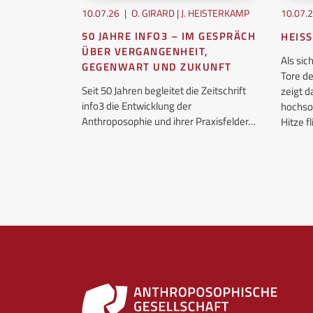
10.07.26
|
O. GIRARD | J. HEISTERKAMP
10.07.
50 JAHRE INFO3 – IM GESPRÄCH
HEISS
EN
ÜBER VERGANGENHEIT,
Als si
GEGENWART UND ZUKUNFT
Tore d
osophie, wir
Seit 50 Jahren begleitet die Zeitschrift
zeigt 
info3 die Entwicklung der
hochso
es Jahr
Anthroposophie und ihrer Praxisfelder…
Hitze 
achstum…