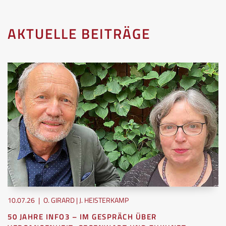
AKTUELLE BEITRÄGE
10.07.26
|
O. GIRARD | J. HEISTERKAMP
50 JAHRE INFO3 – IM GESPRÄCH ÜBER