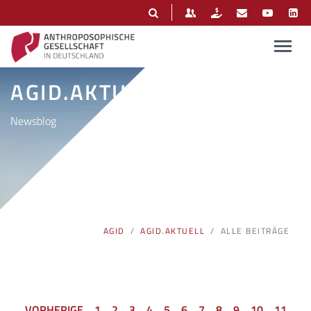
AGID.AKTUELL
Newsblog
AGID
AGID.AKTUELL
ALLE BEITRÄGE
VORHERIGE
1
2
3
4
5
6
7
8
9
10
11