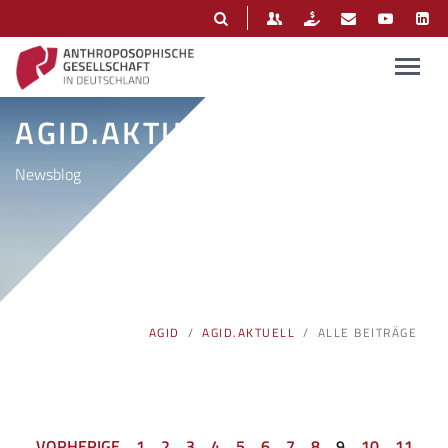
AGID.AKTUELL
Newsblog
AGID
AGID.AKTUELL
ALLE BEITRÄGE
VORHERIGE
1
2
3
4
5
6
7
8
9
10
11