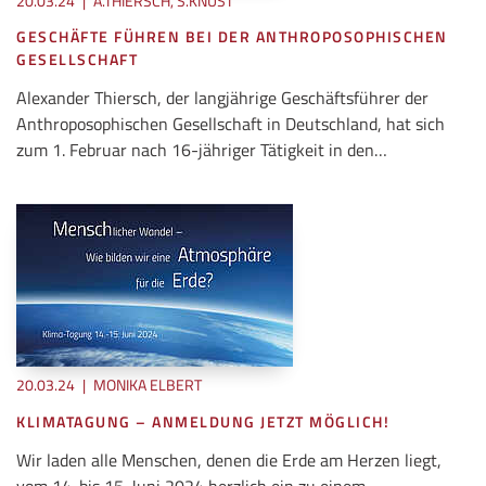
20.03.24
|
A.THIERSCH, S.KNUST
GESCHÄFTE FÜHREN BEI DER ANTHROPOSOPHISCHEN
GESELLSCHAFT
Alexander Thiersch, der langjährige Geschäftsführer der
Anthroposophischen Gesellschaft in Deutschland, hat sich
zum 1. Februar nach 16-jähriger Tätigkeit in den…
20.03.24
|
MONIKA ELBERT
KLIMATAGUNG – ANMELDUNG JETZT MÖGLICH!
Wir laden alle Menschen, denen die Erde am Herzen liegt,
vom 14. bis 15. Juni 2024 herzlich ein zu einem